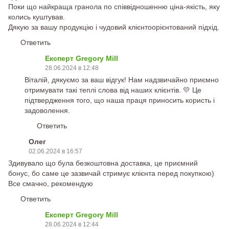
Поки що найкраща гранола по співвідношенню ціна-якість, яку
колись куштував.
Дякую за вашу продукцію і чудовий клієнтоорієнтований підхід.
Ответить
Експерт Gregory Mill
28.06.2024 в 12:48
Віталій, дякуємо за ваш відгук! Нам надзвичайно приємно
отримувати такі теплі слова від наших клієнтів. 💛 Це
підтвердження того, що наша праця приносить користь і
задоволення.
Ответить
Олег
02.06.2024 в 16:57
Здивувало що була безкоштовна доставка, це приємний
бонус, бо саме це зазвичай стримує клієнта перед покупкою)
Все смачно, рекомендую
Ответить
Експерт Gregory Mill
28.06.2024 в 12:44