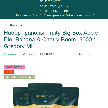
Яблочный Спас 1=2 на граноле "Яблочный пирог"
Каталог
Набор гранолы Fruity Big Box Apple
Pie, Banana & Cherry Boom, 3000 г
Gregory Mill
В наличии
Артикул:
GG-10-351
4 отзыва
РАСПРОДАЖА
−30%
1КГ (3ШТ) + 250 Г (2ШТ)