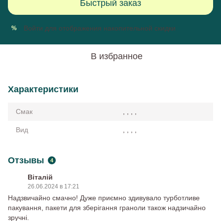
Быстрый заказ
Войти
для отображения накопительной скидки
%
В избранное
Характеристики
Смак
, , , ,
Вид
, , , ,
Отзывы
4
Віталій
26.06.2024 в 17:21
Надзвичайно смачно! Дуже приємно здивувало турботливе
пакування, пакети для зберігання граноли також надзичайно
зручні.