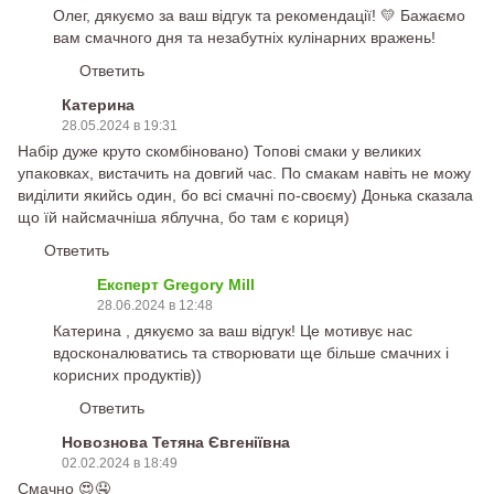
Олег, дякуємо за ваш відгук та рекомендації! 💛 Бажаємо
вам смачного дня та незабутніх кулінарних вражень!
Ответить
Катерина
28.05.2024 в 19:31
Набір дуже круто скомбіновано) Топові смаки у великих
упаковках, вистачить на довгий час. По смакам навіть не можу
виділити якийсь один, бо всі смачні по-своєму) Донька сказала
що їй найсмачніша яблучна, бо там є кориця)
Ответить
Експерт Gregory Mill
28.06.2024 в 12:48
Катерина , дякуємо за ваш відгук! Це мотивує нас
вдосконалюватись та створювати ще більше смачних і
корисних продуктів))
Ответить
Новознова Тетяна Євгеніївна
02.02.2024 в 18:49
Смачно 😍🤤