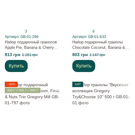
3
6
Артикул: GB-01-296
Артикул: GB-01-633
Набор подарочный гранолов
Набор подарочный гранолы
Apple Pie, Banana & Cherry
Chocolate Coconut, Banana &
Boom Gregory Mill
Almond Gregory Mill
813 грн
803 грн
1 161 грн
1 147 грн
Купить
Купить
−30%
ХИТ
500 Г + 500 Г + 500 Г