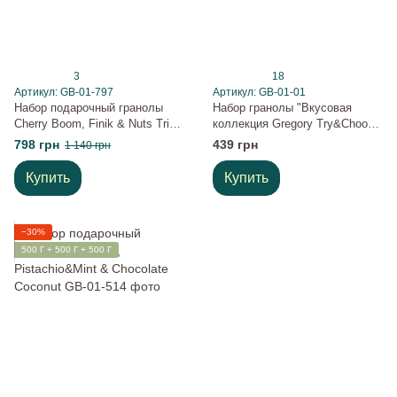
3
18
Артикул: GB-01-797
Артикул: GB-01-01
Набор подарочный гранолы
Набор гранолы "Вкусовая
Cherry Boom, Finik & Nuts Trio
коллекция Gregory Try&Choose
Gregory Mill
10" 500 г
798 грн
439 грн
1 140 грн
Купить
Купить
−30%
500 Г + 500 Г + 500 Г