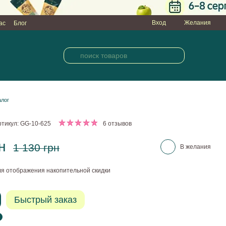
Вход
Желания
ас
Блог
алог
ртикул: GG-10-625
6 отзывов
н
1 130 грн
В желания
я отображения накопительной скидки
Быстрый заказ
6