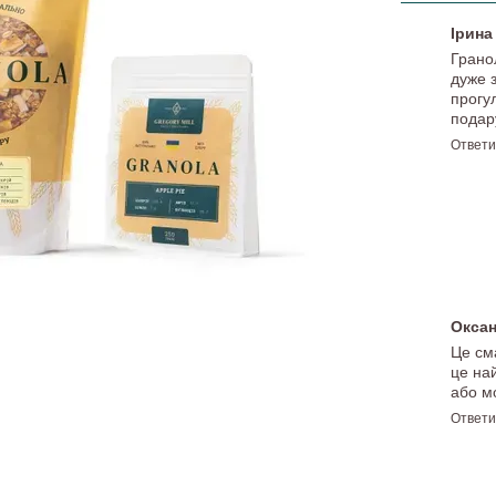
Ірин
Грано
дуже 
прогу
подар
Ответи
Окса
Це см
це на
або м
Ответи