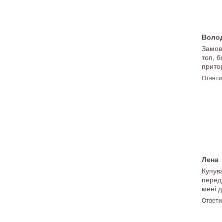
Воло
Замов
топ, б
прито
Ответи
Лена
Купув
перед
мені 
Ответи