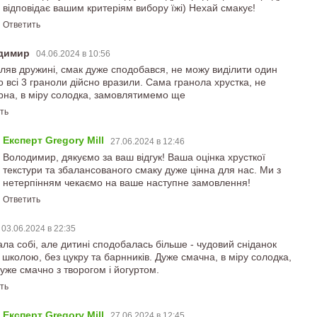
відповідає вашим критеріям вибору їжі) Нехай смакує!
Ответить
димир
04.06.2024 в 10:56
ляв дружині, смак дуже сподобався, не можу виділити один
о всі 3 граноли дійсно вразили. Сама гранола хрустка, не
рна, в міру солодка, замовлятимемо ще
ть
Експерт Gregory Mill
27.06.2024 в 12:46
Володимир, дякуємо за ваш відгук! Ваша оцінка хрусткої
текстури та збалансованого смаку дуже цінна для нас. Ми з
нетерпінням чекаємо на ваше наступне замовлення!
Ответить
03.06.2024 в 22:35
ала собі, але дитині сподобалась більше - чудовий сніданок
 школою, без цукру та барнників. Дуже смачна, в міру солодка,
дуже смачно з творогом і йогуртом.
ть
Експерт Gregory Mill
27.06.2024 в 12:45