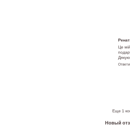
Рена
Це мі
подар
Дякую
Ответи
Еще 1 к
Новый отз