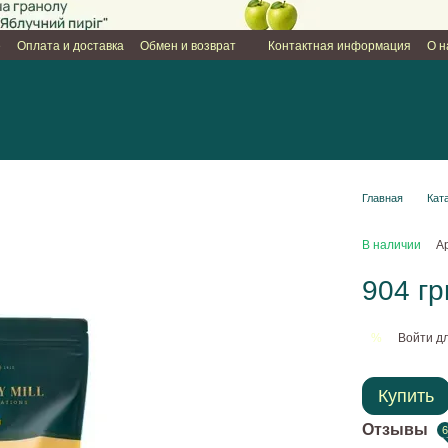
е
Оплата и доставка
Обмен и возврат
Контактная информация
О н
Главная
Кат
В наличии
А
904 гр
Войти
дл
%
Купить
Отзывы