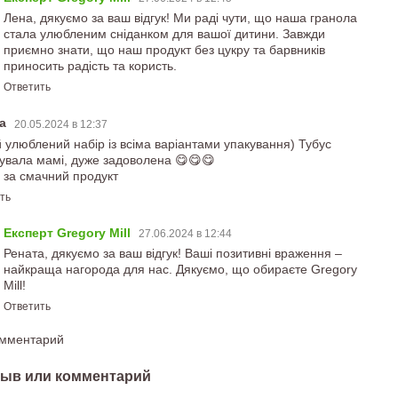
Лена, дякуємо за ваш відгук! Ми раді чути, що наша гранола
стала улюбленим сніданком для вашої дитини. Завжди
приємно знати, що наш продукт без цукру та барвників
приносить радість та користь.
Ответить
та
20.05.2024 в 12:37
й улюблений набір із всіма варіантами упакування) Тубус
увала мамі, дуже задоволена 😋😋😋
 за смачний продукт
ть
Експерт Gregory Mill
27.06.2024 в 12:44
Рената, дякуємо за ваш відгук! Ваші позитивні враження –
найкраща нагорода для нас. Дякуємо, що обираєте Gregory
Mill!
Ответить
омментарий
ыв или комментарий