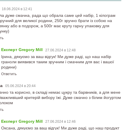
а
18.06.2024 в 12:41
ла дуже смачна, рада що обрала саме цей набір, 1 кілограм
зручний для великої родини, 250г зручно брати із собою на
лянку або в подорож, а 500г має круту гарну упаковку для
унку)
ть
Експерт Gregory Mill
27.06.2024 в 12:48
Ірина, дякуємо за ваш відгук! Ми дуже раді, що наш набір
граноли виявився таким зручним і смачним для вас і вашої
родини)
Ответить
на
05.06.2024 в 20:44
ачно та корисно, в складі немає цукру та барвників, а для мене
йважливіший критерій вибору їжі. Дуже смачно з білим йогуртом
олоком
ть
Експерт Gregory Mill
27.06.2024 в 12:46
Оксана, дякуємо за ваш відгук! Ми дуже раді, що наш продукт