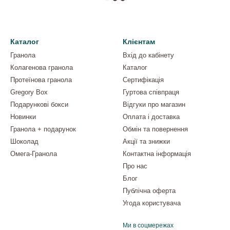
Каталог
Клієнтам
Гранола
Вхід до кабінету
Колагенова гранола
Каталог
Протеїнова гранола
Сертифікація
Gregory Box
Гуртова співпраця
Подарункові бокси
Відгуки про магазин
Новинки
Оплата і доставка
Гранола + подарунок
Обмін та повернення
Шоколад
Акції та знижки
Омега-Гранола
Контактна інформація
Про нас
Блог
Публічна оферта
Угода користувача
Ми в соцмережах