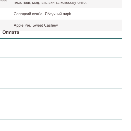
ення
пластівці, мед, висівки та кокосову олію.
Солодкий кеш'ю, Яблучний пиріг
Apple Pie, Sweet Cashew
Оплата