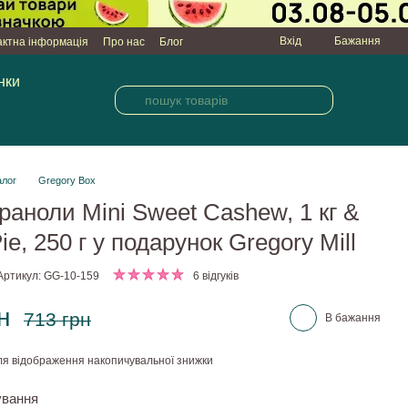
Вхід
Бажання
актна інформація
Про нас
Блог
нки
алог
Gregory Box
граноли Mini Sweet Cashew, 1 кг &
ie, 250 г у подарунок Gregory Mill
Артикул: GG-10-159
6 відгуків
н
713 грн
В бажання
я відображення накопичувальної знижки
ування