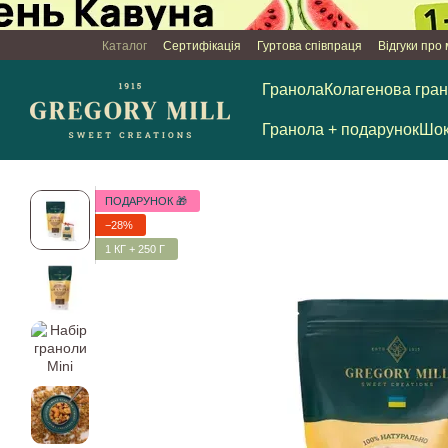
Перейти к основному контенту
Каталог
Сертифікація
Гуртова співпраця
Відгуки про
Публічна оферта
Угода користувача
Гранола
Колагенова гра
Гранола + подарунок
Шок
ПОДАРУНОК 🎁
−28%
1 КГ + 250 Г