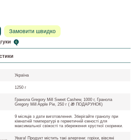
Замовити швидко
дгуки
6
стики
Україна
1250 г
Гранола Gregory Mill Sweet Cashew, 1000 г, Гранола
Gregory Mill Apple Pie, 250 г ( 🎁 ПОДАРУНОК)
9 місяців з дати виготовлення. Зберігайте гранолу при
кімнатній температурі в герметичній ємності для
максимальної свіжості та збереження хрусткої скоринки.
Увага! Продукт містить такі алергени: горіхи, вівсяні