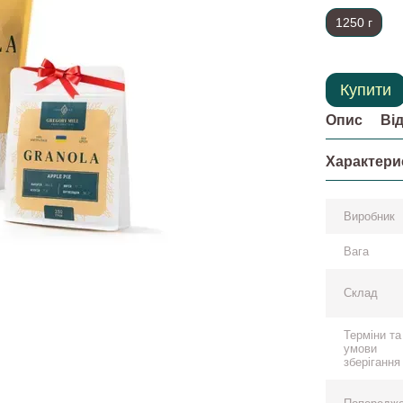
1250 г
Купити
Опис
Ві
Характери
Виробник
Вага
Склад
Терміни та
умови
зберігання