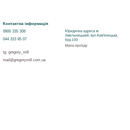
Контактна інформація
0800 335 308
Юридична адреса м.
Хмельницький, вул.Кам'янецька,
044 333 95 07
буд.100
Мапа проїзду
tg: gregory_mill
mail@gregorymill.com.ua