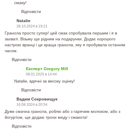
смаку!
Відповісти
Natalie
28.10.2024 в 19:21
Гранола просто супер! цей смак спробувала першим і я в
захваті. Візьму ще рідним на подарунки. Додає хорошого
настрою вранці і це краща гранола, яку я пробувала останнім
часом.
Відповісти
Експерт Gregory Mill
08.01.2025 в 14:44
Natalie, вдячні за високу оцінку!
Відповісти
Вадим Сокровищук
16.08.2024 в 20:54
Дуже смачна гранола, роблю або з гарячим молоком, або з
йогуртом, ще додаю трохи меду і смакота!
Відповісти