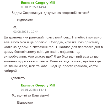
Експерт Gregory Mill
08.01.2025 в 14:44
Вадим Сокровищук, дякуємо за зворотній зв'язок!
Відповісти
Ф.
03.08.2024 в 10:44
Ця гранола - як ранковий похмільний секс. Начебто і приємно,
але якого біса я це роблю?.. Солодка, хрустка, без присмаку
жалю за даремно витрачені гроші. Паливо для чергового дня в
цьому божевільному світі, де навіть сніданок - це
випробування. Але знаєте що? Я до біса вдячний вам за цю
жменьку підсмаженого вівса. Вона нагадала мені, що їжа - це
не тільки м'ясо, віскі та кава. Іноді це просто гранола, чорти її
забирай
Відповісти
Експерт Gregory Mill
08.01.2025 в 14:44
Ф., вдячні за Ваш відгук!
Відповісти