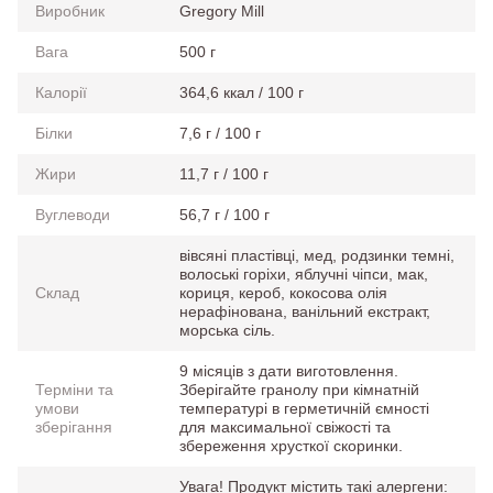
Виробник
Gregory Mill
Вага
500 г
Калорії
364,6 ккал / 100 г
Білки
7,6 г / 100 г
Жири
11,7 г / 100 г
Вуглеводи
56,7 г / 100 г
вівсяні пластівці, мед, родзинки темні,
волоські горіхи, яблучні чіпси, мак,
Склад
кориця, кероб, кокосова олія
нерафінована, ванільний екстракт,
морська сіль.
9 місяців з дати виготовлення.
Терміни та
Зберігайте гранолу при кімнатній
умови
температурі в герметичній ємності
зберігання
для максимальної свіжості та
збереження хрусткої скоринки.
Увага! Продукт містить такі алергени: