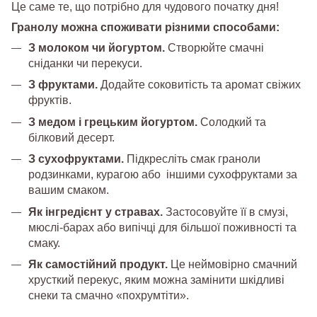
Це саме те, що потрібно для чудового початку дня!
Гранолу можна споживати різними способами:
З молоком чи йогуртом.
Створюйте смачні
сніданки чи перекуси.
З фруктами.
Додайте соковитість та аромат свіжих
фруктів.
З медом і грецьким йогуртом.
Солодкий та
білковий десерт.
З сухофруктами.
Підкресліть смак граноли
родзинками, курагою або іншими сухофруктами за
вашим смаком.
Як інгредієнт у стравах.
Застосовуйте її в смузі,
мюслі-барах або випічці для більшої поживності та
смаку.
Як самостійний продукт.
Це неймовірно смачний
хрусткий перекус, яким можна замінити шкідливі
снеки та смачно «похрумтіти».