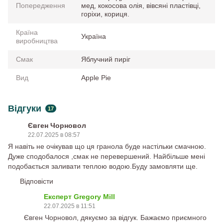
Попередження
мед, кокосова олія, вівсяні пластівці,
горіхи, кориця.
Країна
Україна
виробництва
Смак
Яблучний пиріг
Вид
Apple Pie
Відгуки
17
Євген Чорновол
22.07.2025 в 08:57
Я навіть не очікував що ця гранола буде настільки смачною.
Дуже сподобалося ,смак не перевершений. Найбільше мені
подобається заливати теплою водою.Буду замовляти ще.
Відповісти
Експерт Gregory Mill
22.07.2025 в 11:51
Євген Чорновол, дякуємо за відгук. Бажаємо приємного