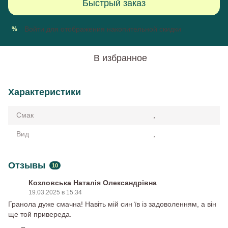
Быстрый заказ
Войти
для отображения накопительной скидки
%
В избранное
Характеристики
Смак
,
Вид
,
Отзывы
10
Козловська Наталія Олександрівна
19.03.2025 в 15:34
Гранола дуже смачна! Навіть мій син їв із задоволенням, а він
ще той привереда.