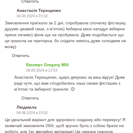
Ответить
Анастасія Терещенко
04.06.2024 в 15:32
Замовлення приїхало за 2 дні, спробувала спочатку фісташку,
дуууже цікавий смак, з м'ятою) Імбирна мені нагадує імбирне
пряне печиво) фінік ще не пробувала. Дуже подобається що
ця гранола не приторна, бо снідати чимось дуже солодким не
можу)
Ответить
Експерт Gregory Mill
28.06.2024 в 12:53
Анастасія Терещенко, щиро дякуємо за ваш відгук! Дуже
раді чути, що вам сподобались наші смаки фісташки з
м'ятою та імбирної граноли. 😊
Ответить
Людмила
04.06.2024 в 15:02
Це ідеальний варіант для здорового сніданку або перекусу! Я
зазвичай замовляла 250г, щоб зручно було з собою брати на
роботу, але 1кг звичайно вигідніше) Це смачна гранола,