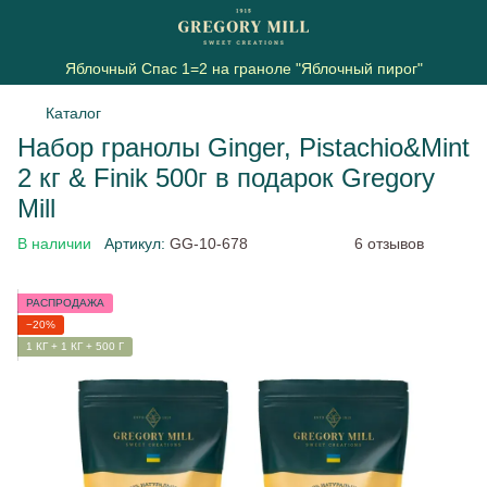
Яблочный Спас 1=2 на граноле "Яблочный пирог"
Каталог
Набор гранолы Ginger, Pistachio&Mint
2 кг & Finik 500г в подарок Gregory
Mill
В наличии
Артикул:
GG-10-678
6 отзывов
РАСПРОДАЖА
−20%
1 КГ + 1 КГ + 500 Г