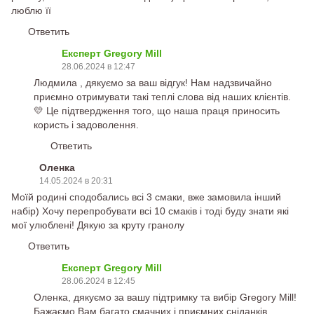
люблю її
Ответить
Експерт Gregory Mill
28.06.2024 в 12:47
Людмила , дякуємо за ваш відгук! Нам надзвичайно
приємно отримувати такі теплі слова від наших клієнтів.
💛 Це підтвердження того, що наша праця приносить
користь і задоволення.
Ответить
Оленка
14.05.2024 в 20:31
Моїй родині сподобались всі 3 смаки, вже замовила інший
набір) Хочу перепробувати всі 10 смаків і тоді буду знати які
мої улюблені! Дякую за круту гранолу
Ответить
Експерт Gregory Mill
28.06.2024 в 12:45
Оленка, дякуємо за вашу підтримку та вибір Gregory Mill!
Бажаємо Вам багато смачних і приємних сніданків.