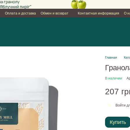
е
Оплата и доставка
Обмен и возврат
Контактная информация
О н
Главная
Кат
Гранола
В наличии
А
207 гр
Войти
дл
%
Купить