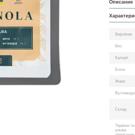
Описание
Характери
Виробник
Вес
Калорії
Білки
Жири
Вуглеводи
Склад
Терміни та
умови
зберігання