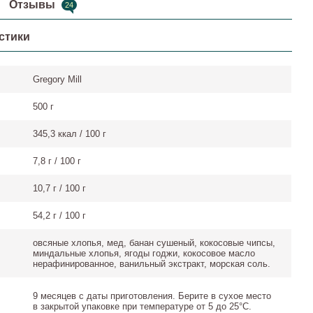
Отзывы
24
стики
Gregory Mill
500 г
345,3 ккал / 100 г
7,8 г / 100 г
10,7 г / 100 г
54,2 г / 100 г
овсяные хлопья, мед, банан сушеный, кокосовые чипсы,
миндальные хлопья, ягоды годжи, кокосовое масло
нерафинированное, ванильный экстракт, морская соль.
9 месяцев с даты приготовления. Берите в сухое место
в закрытой упаковке при температуре от 5 до 25°С.