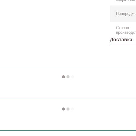
Попередж
Страна
производс
Доставка