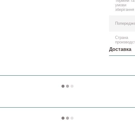
Терміни та
умови
зберігання
Попередж
Страна
производс
Доставка