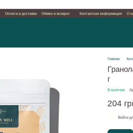
е
Оплата и доставка
Обмен и возврат
Контактная информация
О н
Главная
Кат
Гранола
г
В наличии
А
204 гр
Войти
дл
%