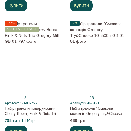
Купити
Купити
−30%
ХІТ
500 Г + 500 Г + 500 Г
3
18
Артикул: GB-01-797
Артикул: GB-01-01
Набір граноли подарунковий
Набір граноли "Смакова
Cherry Boom, Finik & Nuts Trio
колекція Gregory Try&Choose
Gregory Mill
10" 500 г
798 грн
439 грн
1 140 грн