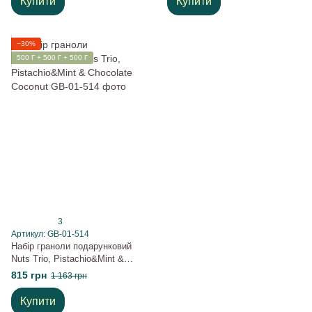
Купити
Купити
−30%
500 Г + 500 Г + 500 Г
3
Артикул: GB-01-514
Набір граноли подарунковий
Nuts Trio, Pistachio&Mint &
Chocolate Coconut
815 грн
1 163 грн
Купити