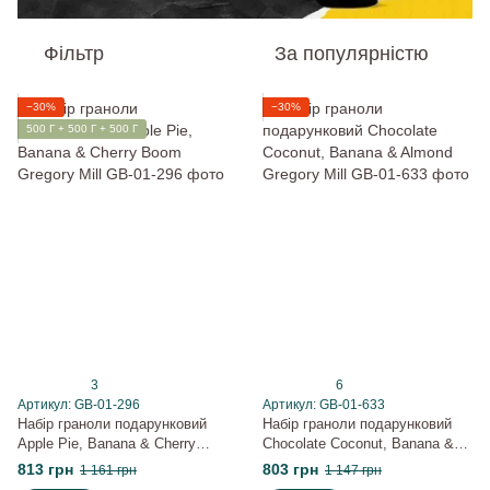
Фільтр
За популярністю
−30%
−30%
500 Г + 500 Г + 500 Г
3
6
Артикул: GB-01-296
Артикул: GB-01-633
Набір граноли подарунковий
Набір граноли подарунковий
Apple Pie, Banana & Cherry
Chocolate Coconut, Banana &
Boom Gregory Mill
Almond Gregory Mill
813 грн
803 грн
1 161 грн
1 147 грн