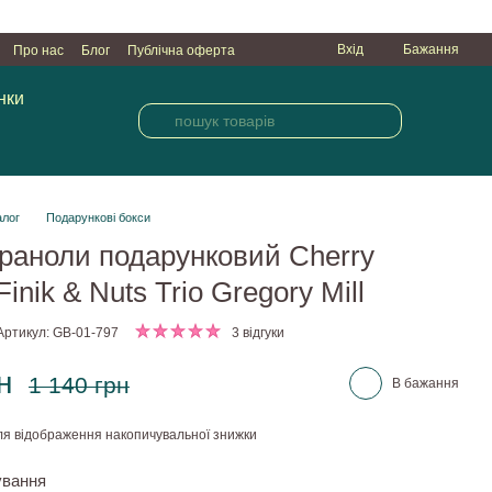
Вхід
Бажання
Про нас
Блог
Публічна оферта
нки
алог
Подарункові бокси
граноли подарунковий Cherry
inik & Nuts Trio Gregory Mill
Артикул: GB-01-797
3 відгуки
н
1 140 грн
В бажання
я відображення накопичувальної знижки
ування