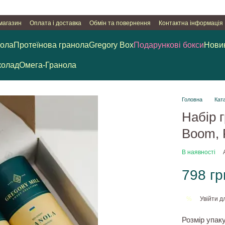
 магазин
Оплата і доставка
Обмін та повернення
Контактна інформація
нола
Протеїнова гранола
Gregory Box
Подарункові бокси
Нови
олад
Омега-Гранола
Головна
Кат
Набір 
Boom, F
В наявності
798 гр
Увійти
дл
%
Розмір упак