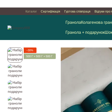
Перейти к основному контенту
Каталог
Сертифікація
Гуртова співпраця
Відгуки про
Угода користувача
Гранола
Колагенова гра
Гранола + подарунок
Шок
−30%
500 Г + 500 Г + 500 Г