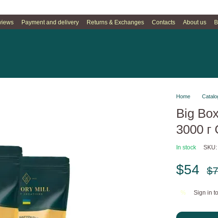
views
Payment and delivery
Returns & Exchanges
Contacts
About us
B
Home
Catalo
Big Box
3000 г 
In stock
SKU:
$54
$
Sign in
to
%