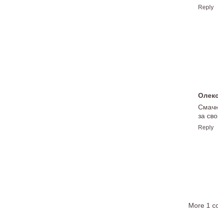
Reply
Олек
Смачн
за сво
Reply
More 1 