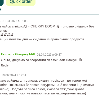
Quick order
а
31.03.2025 в 15:08
з найсмачніших😋 - CHERRY BOOM 🍒, головне сніданок без
очек.
🍒🍒🍒🍒
ащий початок дня — сніданок із правильних продуктів.
Експерт Gregory Mill
01.04.2025 в 09:47
Ольга, дякуємо за зворотний зв'язок! Хай смакує! 😊
Reply
а
19.06.2024 в 17:31
дуже зайшла ця гранола, вишня і горіхова - це тепер мої
юбленіші смаки) Заливаю йогуртом на 2 хвилини і це смакує
вірно) Подруга залила соком, сказала теж дуже цікаве
ання, але я поки не наважилась так експериментувати)