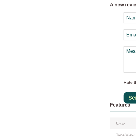
A new revi
Rate t
Se
Features
Смак
Type/View