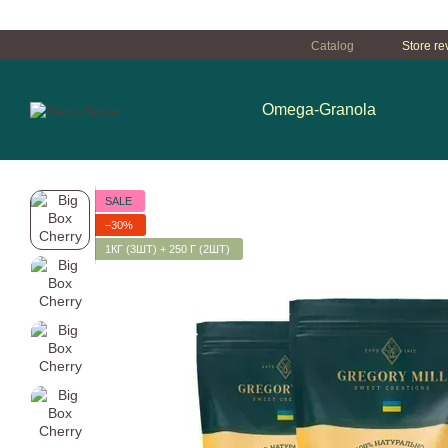
Перейти к основному контенту
Catalog
Store re
Omega-Granola
SALE
−30%
1КГ (3ШТ) + 250 Г (2ШТ)