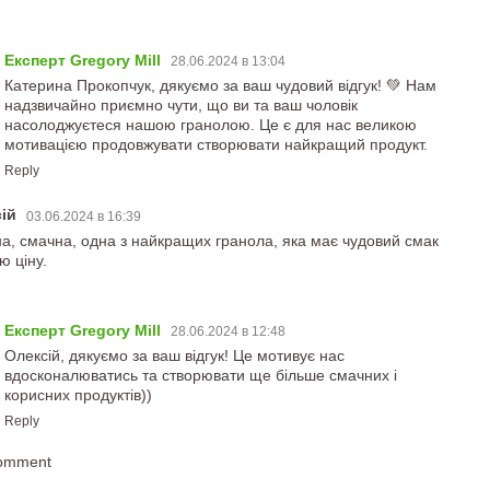
Експерт Gregory Mill
28.06.2024 в 13:04
Катерина Прокопчук, дякуємо за ваш чудовий відгук! 💚 Нам
надзвичайно приємно чути, що ви та ваш чоловік
насолоджуєтеся нашою гранолою. Це є для нас великою
мотивацією продовжувати створювати найкращий продукт.
Reply
сій
03.06.2024 в 16:39
а, смачна, одна з найкращих гранола, яка має чудовий смак
ю ціну.
Експерт Gregory Mill
28.06.2024 в 12:48
Олексій, дякуємо за ваш відгук! Це мотивує нас
вдосконалюватись та створювати ще більше смачних і
корисних продуктів))
Reply
comment