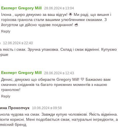
Експерт Gregory Mill
28.06.2024 в 13:04
Ілона , щиро дякуємо за ваш відгук! 🌟 Ми раді, що вишня і
горіхова гранола стали вашими улюбленими смаками. З
йогуртом це дійсно чудове поєднання! 🥣
Reply
с
12.06.2024 в 22:40
 якість і смак. Зручна упаковка. Склад і смак відмінні. Купуємо
ерше
Експерт Gregory Mill
28.06.2024 в 12:43
Денис, дякуємо що обираєте Gregory Mill! 💛 Бажаємо вам
смачних сніданків та багато приємних моментів з нашою
гранолою!
Reply
рина Прокопчук
10.06.2024 в 09:58
нола чудова на смак. Завжди купую чоловікові. Якість відмінна.
ієнти корисні. Мені подобається смак, натуральні інгредієнти, а
 якісний бренд.