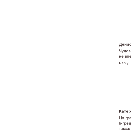
Дени
Чудова
не вп
Reply
Кате
Ця гра
Інгред
також