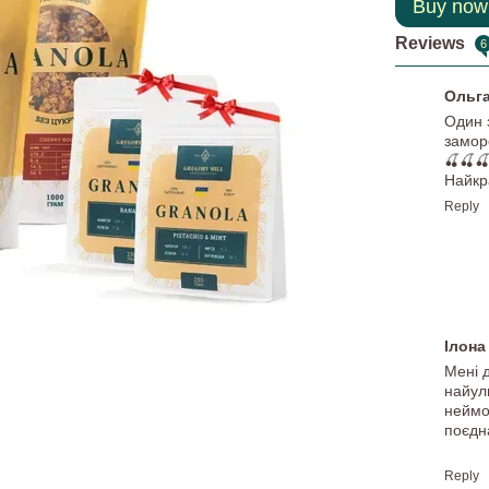
Buy now
Reviews
6
Ольг
Один 
замор
🍒🍒
Найкр
Reply
Ілон
Мені 
найул
неймо
поєдн
Reply