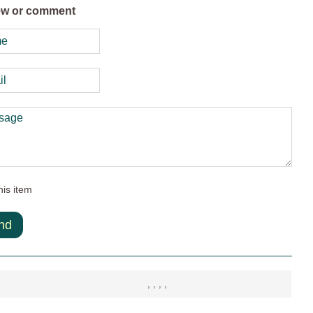
ew or comment
his item
nd
, , , ,
, , , ,