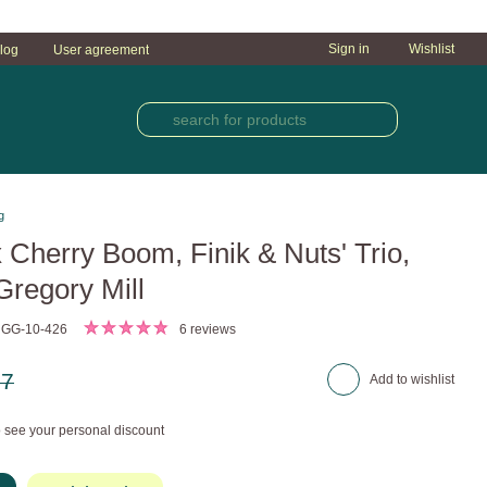
Sign in
Wishlist
log
User agreement
g
 Cherry Boom, Finik & Nuts' Trio,
Gregory Mill
 GG-10-426
6 reviews
77
Add to wishlist
 see your personal discount