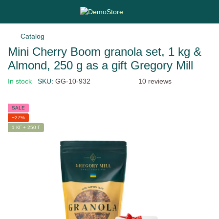
Catalog
Mini Cherry Boom granola set, 1 kg &
Almond, 250 g as a gift Gregory Mill
In stock
SKU:
GG-10-932
10 reviews
SALE
−27%
1 КГ + 250 Г