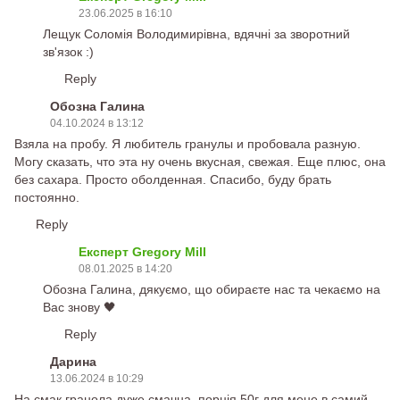
23.06.2025 в 16:10
Лещук Соломія Володимирівна, вдячні за зворотний
зв'язок :)
Reply
Обозна Галина
04.10.2024 в 13:12
Взяла на пробу. Я любитель гранулы и пробовала разную.
Могу сказать, что эта ну очень вкусная, свежая. Еще плюс, она
без сахара. Просто оболденная. Спасибо, буду брать
постоянно.
Reply
Експерт Gregory Mill
08.01.2025 в 14:20
Обозна Галина, дякуємо, що обираєте нас та чекаємо на
Вас знову 🖤
Reply
Дарина
13.06.2024 в 10:29
На смак гранола дуже смачна, порція 50г для мене в самий