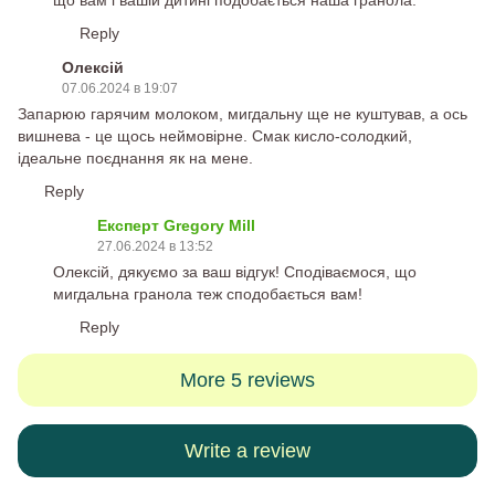
що вам і вашій дитині подобається наша гранола.
Reply
Олексій
07.06.2024 в 19:07
Запарюю гарячим молоком, мигдальну ще не куштував, а ось
вишнева - це щось неймовірне. Смак кисло-солодкий,
ідеальне поєднання як на мене.
Reply
Експерт Gregory Mill
27.06.2024 в 13:52
Олексій, дякуємо за ваш відгук! Сподіваємося, що
мигдальна гранола теж сподобається вам!
Reply
More 5 reviews
Write a review