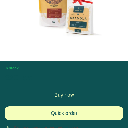
In stock
$20
$28
Buy now
Quick order
Sign in
to see your personal discount
%