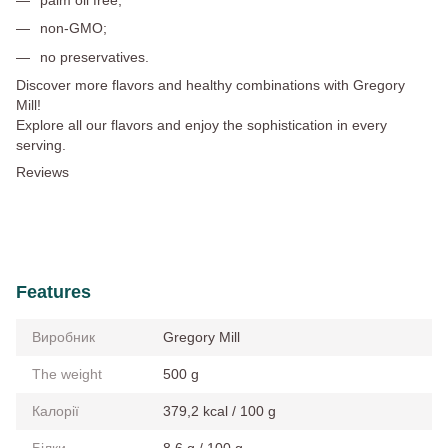
non-GMO;
no preservatives.
Discover more flavors and healthy combinations with Gregory
Mill!
Explore all our flavors and enjoy the sophistication in every
serving.
Reviews
Features
Виробник
Gregory Mill
The weight
500 g
Калорії
379,2 kcal / 100 g
Білки
8,6 g / 100 g