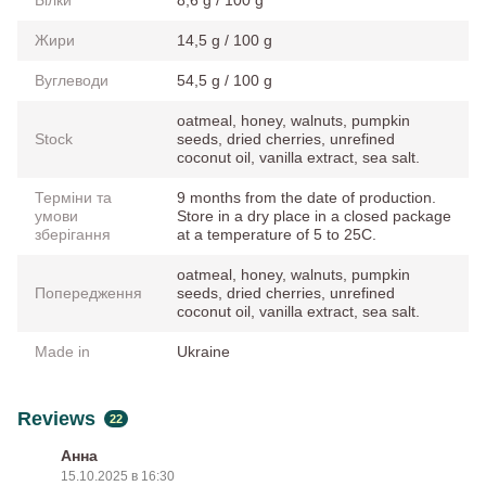
Жири
14,5 g / 100 g
Вуглеводи
54,5 g / 100 g
oatmeal, honey, walnuts, pumpkin
Stock
seeds, dried cherries, unrefined
coconut oil, vanilla extract, sea salt.
Терміни та
9 months from the date of production.
умови
Store in a dry place in a closed package
зберігання
at a temperature of 5 to 25C.
oatmeal, honey, walnuts, pumpkin
Попередження
seeds, dried cherries, unrefined
coconut oil, vanilla extract, sea salt.
Made in
Ukraine
Reviews
22
Анна
15.10.2025 в 16:30