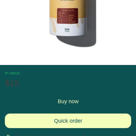
In stock
$15
Buy now
Quick order