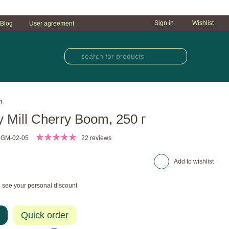
Sign in
Wishlist
Blog
User agreement
g
 Mill Cherry Boom, 250 г
 GM-02-05
22 reviews
Add to wishlist
 see your personal discount
Quick order