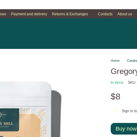
iews
Payment and delivery
Returns & Exchanges
Contacts
About us
Home
Catalo
Gregory
In stock
SKU:
$8
Sign in
to
%
Buy now