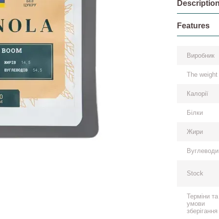
Descriptio
Features
Виробник
The weight
Калорії
Білки
Жири
Вуглеводи
Stock
Терміни та
умови
зберігання