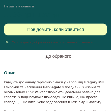
Немає в наявності
1 188 грн
1 320 грн
Повідомити, коли з'явиться
Увійти
для відображення накопичувальної знижки
%
До обраного
Опис
Відчуйте досконалу гармонію смаків у наборі від
Gregory Mill
.
Глибокий та насичений
Dark Agate
у поєднанні з ніжним та
оксамитовим
Pink Velvet
створюють ідеальний баланс для
справжніх поціновувачів шоколаду. Це більше, ніж просто
солодощі – це витончене задоволення в кожному шматочку.