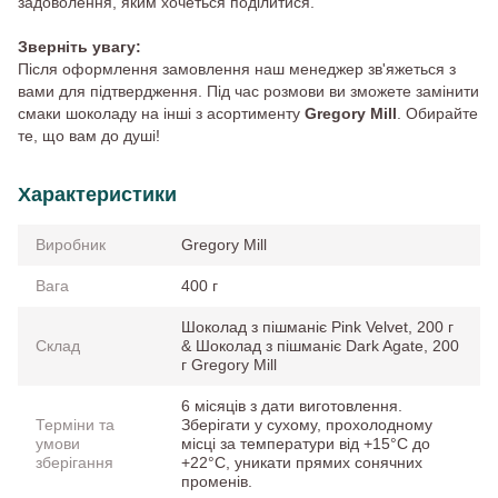
задоволення, яким хочеться поділитися.
Зверніть увагу:
Після оформлення замовлення наш менеджер зв'яжеться з
вами для підтвердження. Під час розмови ви зможете замінити
смаки шоколаду на інші з асортименту
Gregory Mill
. Обирайте
те, що вам до душі!
Характеристики
Виробник
Gregory Mill
Вага
400 г
Шоколад з пішманіє Pink Velvet, 200 г
Склад
& Шоколад з пішманіє Dark Agate, 200
г Gregory Mill
6 місяців з дати виготовлення.
Терміни та
Зберігати у сухому, прохолодному
умови
місці за температури від +15°C до
зберігання
+22°C, уникати прямих сонячних
променів.