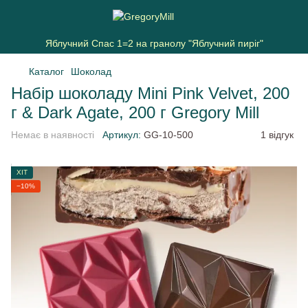
Яблучний Спас 1=2 на гранолу "Яблучний пиріг"
Каталог
Шоколад
Набір шоколаду Mini Pink Velvet, 200
г & Dark Agate, 200 г Gregory Mill
Немає в наявності
Артикул:
GG-10-500
1 відгук
ХІТ
−10%