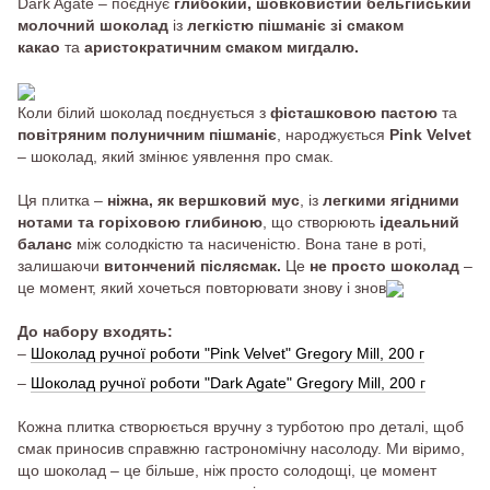
Dark Agate – поєднує
глибокий, шовковистий бельгійський
молочний шоколад
із
легкістю пішманіє зі смаком
какао
та
аристократичним смаком мигдалю.
Коли білий шоколад поєднується з
фісташковою пастою
та
повітряним полуничним пішманіє
, народжується
Pink Velvet
– шоколад, який змінює уявлення про смак.
Ця плитка –
ніжна, як вершковий мус
, із
легкими ягідними
нотами та горіховою глибиною
, що створюють
ідеальний
баланс
між солодкістю та насиченістю. Вона тане в роті,
залишаючи
витончений післясмак.
Це
не просто шоколад
–
це момент, який хочеться повторювати знову і знов
До набору входять:
–
Шоколад ручної роботи "Pink Velvet" Gregory Mill, 200 г
–
Шоколад ручної роботи "Dark Agate" Gregory Mill, 200 г
Кожна плитка створюється вручну з турботою про деталі, щоб
смак приносив справжню гастрономічну насолоду. Ми віримо,
що шоколад – це більше, ніж просто солодощі, це момент