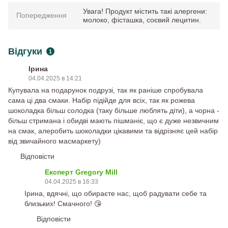
Увага! Продукт містить такі алергени:
Попередження
молоко, фісташка, соєвий лецитин.
Відгуки
1
Ірина
04.04.2025 в 14:21
Купувала на подарунок подрузі, так як раніше спробувала
сама ці два смаки. Набір підійде для всіх, так як рожева
шоколадка більш солодка (таку більше люблять діти), а чорна -
більш стримана і обидві мають пішманіє, що є дуже незвичним
на смак, алеробить шоколадки цікавими та відрізняє цей набір
від звичайного масмаркету)
Відповісти
Експерт Gregory Mill
04.04.2025 в 16:33
Ірина, вдячні, що обираєте нас, щоб радувати себе та
близьких! Смачного! 😘
Відповісти