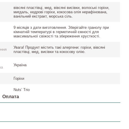
вівсяні пластівці, мед, вівсяні висівки, волоські горіхи,
мигдаль, кедрові горіхи, кокосова олія нерафінована,
ванільний екстракт, морська сіль.
9 місяців з дати виготовлення. Зберігайте гранолу при
кімнатній температурі в герметичній ємності для
максимальної свіжості та збереження хрусткості.
Увага! Продукт містить такі алергени: горіхи, вівсяні
ення
пластівці, мед, висівки та кокосову олію.
Україна
ва
Горіхи
Nutsʼ Trio
Оплата