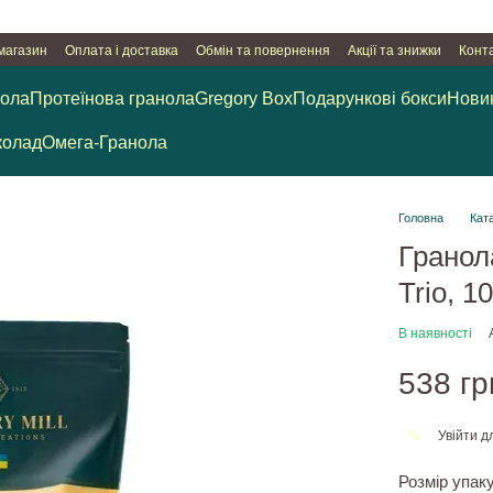
 магазин
Оплата і доставка
Обмін та повернення
Акції та знижки
Конт
нола
Протеїнова гранола
Gregory Box
Подарункові бокси
Нови
олад
Омега-Гранола
Головна
Кат
Гранола
Trio, 1
В наявності
538 гр
Увійти
дл
%
Розмір упак