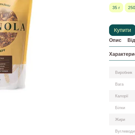
35 г
250
Купити
Опис
Ві
Характери
Виробник
Вага
Калорії
Білки
Жири
Вуглеводи