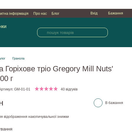
Вхід
Бажання
актна інформація
Про нас
Блог
нки
алог
Гранола
 Горіхове тріо Gregory Mill Nuts'
000 г
Артикул: GM-01-01
40 відгуків
н
В бажання
я відображення накопичувальної знижки
ування