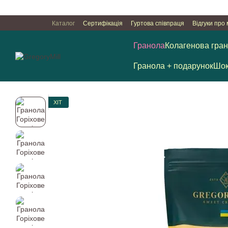
Перейти к основному контенту
Каталог
Сертифікація
Гуртова співпраця
Відгуки про
Публічна оферта
Угода користувача
Гранола
Колагенова гра
Гранола + подарунок
Шок
ХІТ