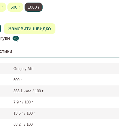
 г
500 г
1000 г
Замовити швидко
дгуки
40
стики
Gregory Mill
500 г
363,1 ккал / 100 г
7,9 г / 100 г
13,5 г / 100 г
53,2 г / 100 г