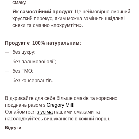
смаку.
Як самостійний продукт.
Це неймовірно смачний
хрусткий перекус, яким можна замінити шкідливі
снеки та смачно «похрумтіти».
Продукт є 100% натуральним:
без цукру;
без пальмової олії;
без ГМО;
без консервантів.
Відкривайте для себе більше смаків та корисних
поєднань разом з
Gregory Mill
!
Ознайомтеся
з усіма
нашими смаками та
насолоджуйтесь вишуканістю в кожній порції.
Відгуки