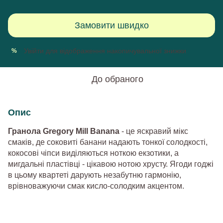
Замовити швидко
Увійти
для відображення накопичувальної знижки
%
До обраного
Опис
Гранола Gregory Mill Banana
- це яскравий мікс
смаків, де соковиті банани надають тонкої солодкості,
кокосові чіпси виділяються ноткою екзотики, а
мигдальні пластівці - цікавою нотою хрусту. Ягоди годжі
в цьому квартеті дарують незабутню гармонію,
врівноважуючи смак кисло-солодким акцентом.