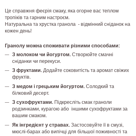
Це справжня феєрія смаку, яка огорне вас теплом
тропіків та гарним настроєм.
Натуральна та хрустка гранола - відмінний сніданок на
кожен день!
Гранолу можна споживати різними способами:
З молоком чи йогуртом.
Створюйте смачні
сніданки чи перекуси.
З фруктами.
Додайте соковитість та аромат свіжих
фруктів.
З медом і грецьким йогуртом.
Солодкий та
білковий десерт.
З сухофруктами.
Підкресліть смак граноли
родзинками, курагою або іншими сухофруктами за
вашим смаком.
Як інгредієнт у стравах.
Застосовуйте її в смузі,
мюслі-барах або випічці для більшої поживності та