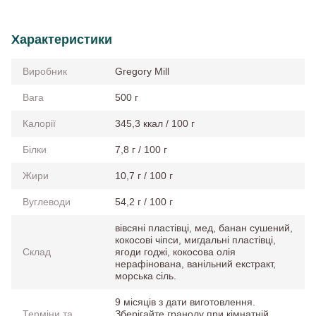
Характеристики
Виробник
Gregory Mill
Вага
500 г
Калорії
345,3 ккал / 100 г
Білки
7,8 г / 100 г
Жири
10,7 г / 100 г
Вуглеводи
54,2 г / 100 г
вівсяні пластівці, мед, банан сушений,
кокосові чіпси, мигдальні пластівці,
Склад
ягоди годжі, кокосова олія
нерафінована, ванільний екстракт,
морська сіль.
9 місяців з дати виготовлення.
Терміни та
Зберігайте гранолу при кімнатній