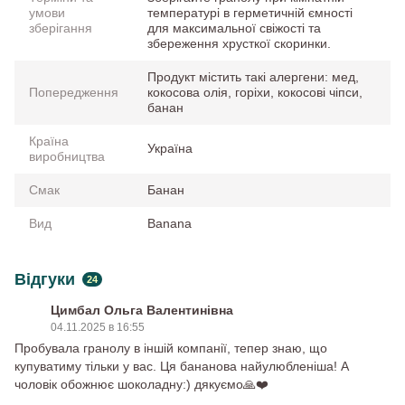
умови
температурі в герметичній ємності
зберігання
для максимальної свіжості та
збереження хрусткої скоринки.
Продукт містить такі алергени: мед,
Попередження
кокосова олія, горіхи, кокосові чіпси,
банан
Країна
Україна
виробництва
Смак
Банан
Вид
Banana
Відгуки
24
Цимбал Ольга Валентинівна
04.11.2025 в 16:55
Пробувала гранолу в іншій компанії, тепер знаю, що
купуватиму тільки у вас. Ця бананова найулюбленіша! А
чоловік обожнює шоколадну:) дякуємо🙏❤️