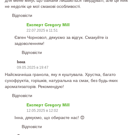
для мене мінус що банани лишаються твердуваті, але це ніяк
не недолік це мої смакові особливості.
Відповісти
Експерт Gregory Mill
22.07.2025 в 11:51
Євген Чорновол, дякуємо за відгук. Смакуйте із
задоволенням!
Відповісти
Інна
09.05.2025 в 19:47
Найсмачніша гранола, яку я куштувала. Хрустка, багато
сухофруктіа, горішків, натуральна на смак, без будь-яких
ароматизаторів. Рекомендую!
Відповісти
Експерт Gregory Mill
12.05.2025 в 12:02
Інна, дякуємо, що обираєте нас! 😍
Відповісти