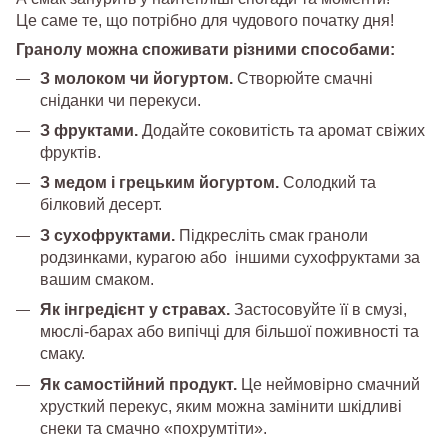
Це саме те, що потрібно для чудового початку дня!
Гранолу можна споживати різними способами:
З молоком чи йогуртом.
Створюйте смачні
сніданки чи перекуси.
З фруктами.
Додайте соковитість та аромат свіжих
фруктів.
З медом і грецьким йогуртом.
Солодкий та
білковий десерт.
З сухофруктами.
Підкресліть смак граноли
родзинками, курагою або іншими сухофруктами за
вашим смаком.
Як інгредієнт у стравах.
Застосовуйте її в смузі,
мюслі-барах або випічці для більшої поживності та
смаку.
Як самостійний продукт.
Це неймовірно смачний
хрусткий перекус, яким можна замінити шкідливі
снеки та смачно «похрумтіти».