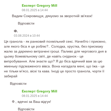
Експерт Gregory Mill
08.01.2025 в 14:44
Вадим Сокровищук, дякуємо за зворотній зв'язок!
Відповісти
Ф.
03.08.2024 в 10:44
Ця гранола - як ранковий похмільний секс. Начебто і приємно,
але якого біса я це роблю?.. Солодка, хрустка, без присмаку
жалю за даремно витрачені гроші. Паливо для чергового дня в
цьому божевільному світі, де навіть сніданок - це
випробування. Але знаєте що? Я до біса вдячний вам за цю
жменьку підсмаженого вівса. Вона нагадала мені, що їжа - це
не тільки м'ясо, віскі та кава. Іноді це просто гранола, чорти її
забирай
Відповісти
Експерт Gregory Mill
08.01.2025 в 14:44
Ф., вдячні за Ваш відгук!
Відповісти