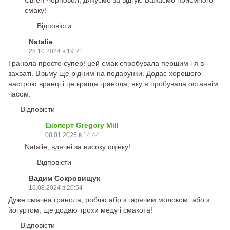
смаку!
Відповісти
Natalie
28.10.2024 в 19:21
Гранола просто супер! цей смак спробувала першим і я в
захваті. Візьму ще рідним на подарунки. Додає хорошого
настрою вранці і це краща гранола, яку я пробувала останнім
часом.
Відповісти
Експерт Gregory Mill
08.01.2025 в 14:44
Natalie, вдячні за високу оцінку!
Відповісти
Вадим Сокровищук
16.08.2024 в 20:54
Дуже смачна гранола, роблю або з гарячим молоком, або з
йогуртом, ще додаю трохи меду і смакота!
Відповісти