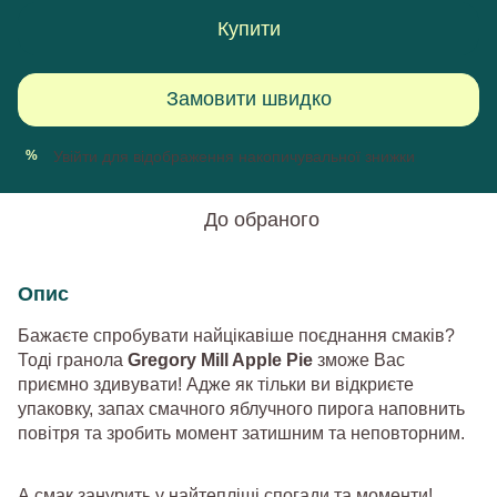
Купити
Замовити швидко
Увійти
для відображення накопичувальної знижки
%
До обраного
Опис
Бажаєте спробувати найцікавіше поєднання смаків?
Тоді гранола
Gregory Mill Apple Pie
зможе Вас
приємно здивувати! Адже як тільки ви відкриєте
упаковку, запах смачного яблучного пирога наповнить
повітря та зробить момент затишним та неповторним.
А смак занурить у найтепліші спогади та моменти!