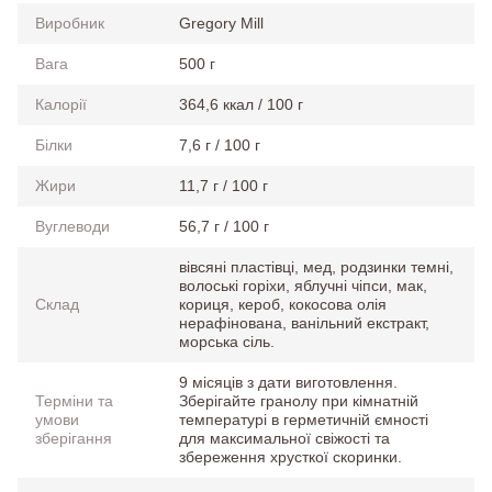
Виробник
Gregory Mill
Вага
500 г
Калорії
364,6 ккал / 100 г
Білки
7,6 г / 100 г
Жири
11,7 г / 100 г
Вуглеводи
56,7 г / 100 г
вівсяні пластівці, мед, родзинки темні,
волоські горіхи, яблучні чіпси, мак,
Склад
кориця, кероб, кокосова олія
нерафінована, ванільний екстракт,
морська сіль.
9 місяців з дати виготовлення.
Терміни та
Зберігайте гранолу при кімнатній
умови
температурі в герметичній ємності
зберігання
для максимальної свіжості та
збереження хрусткої скоринки.