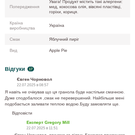
Увага! Продукт містить такі алергени:
Попередження
мед, кокосова олія, вівсяні пластівці,
горіхи, кориця.
Країна
Україна
виробництва
Смак
Яблучний пиріг
Вид
Apple Pie
Відгуки
17
Євген Чорновол
22.07.2025 в 08:57
Я навіть не очікував що ця гранола буде настільки смачною.
Дуже сподобалося ,смак не перевершений. Найбільше мені
подобається заливати теплою водою.Буду замовляти ще.
Відповісти
Експерт Gregory Mill
22.07.2025 в 11:51
Євген Чорновол, дякуємо за відгук. Бажаємо приємного